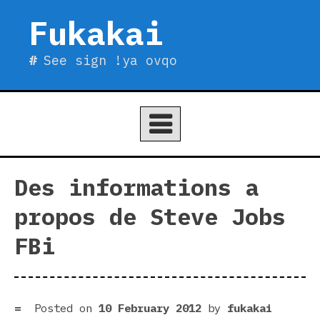
Skip
Fukakai
to
content
See sign !ya ovqo
Des informations a
propos de Steve Jobs
FBi
Posted on
10 February 2012
by
fukakai