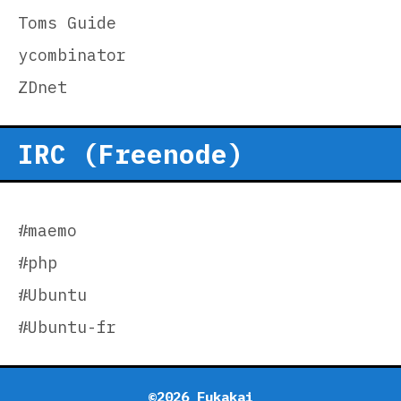
Toms Guide
ycombinator
ZDnet
IRC (Freenode)
#maemo
#php
#Ubuntu
#Ubuntu-fr
©2026 Fukakai