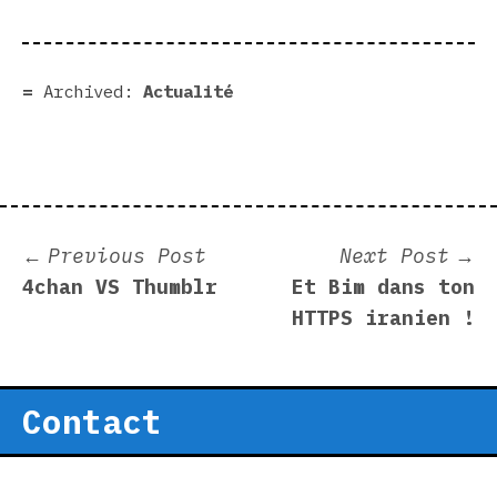
Archived:
Actualité
Post
Previous
N
Previous Post
Next Post
post:
p
4chan VS Thumblr
Et Bim dans ton
navigation
HTTPS iranien !
Contact