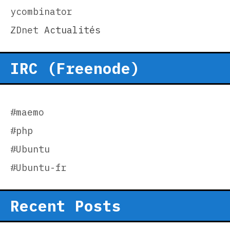
ycombinator
ZDnet
Actualités
IRC (Freenode)
#maemo
#php
#Ubuntu
#Ubuntu-fr
Recent Posts