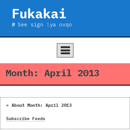
Skip
Fukakai
to
content
See sign !ya ovqo
Month:
April 2013
About Month:
April 2013
Subscribe Feeds