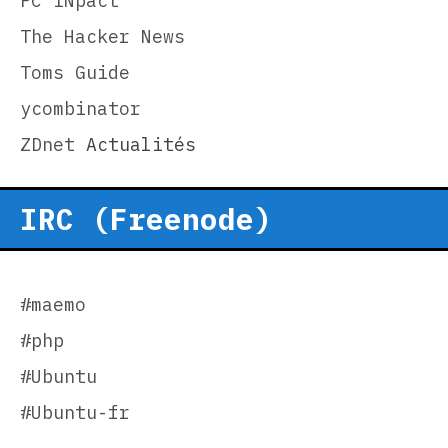
PC INpact
The Hacker News
Toms Guide
ycombinator
ZDnet
Actualités
IRC (Freenode)
#maemo
#php
#Ubuntu
#Ubuntu-fr