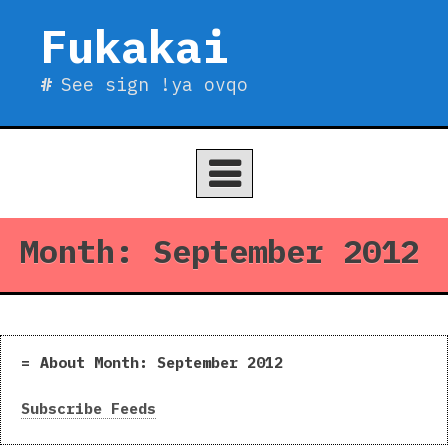
Skip
Fukakai
to
content
See sign !ya ovqo
Month:
September 2012
About Month:
September 2012
Subscribe Feeds