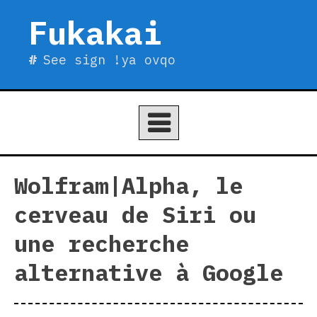
Skip
Fukakai
to
content
See sign !ya ovqo
Wolfram|Alpha, le
cerveau de Siri ou
une recherche
alternative à Google