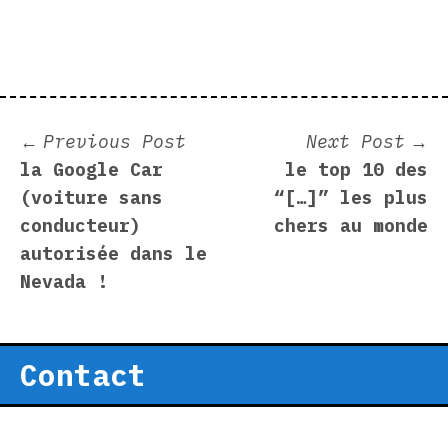
Post
Previous
N
Previous Post
Next Post
post:
p
la Google Car
le top 10 des
navigation
(voiture sans
“[…]” les plus
conducteur)
chers au monde
autorisée dans le
Nevada !
Contact