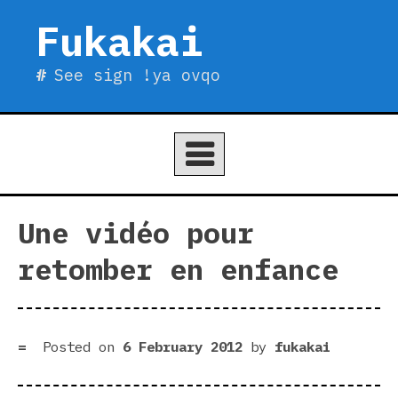
Skip
Fukakai
to
content
See sign !ya ovqo
Une vidéo pour
retomber en enfance
Posted on
6 February 2012
by
fukakai