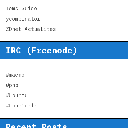
Toms Guide
ycombinator
ZDnet
Actualités
IRC (Freenode)
#maemo
#php
#Ubuntu
#Ubuntu-fr
Recent Posts