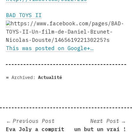
BAD TOYS II
https://www.facebook.com/pages/BAD-
TOYS-II-Un-film-de-Daniel-Brunet-
Nicolas-Douste/146561922130225?s
This was posted on Google+…
Archived:
Actualité
Post
Previous
N
Previous Post
Next Post
post:
p
Eva Joly a comprit
un but un vrai !