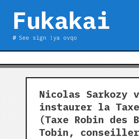
Skip
Fukakai
to
content
See sign !ya ovqo
Nicolas Sarkozy 
instaurer la Tax
(Taxe Robin des 
Tobin, conseille