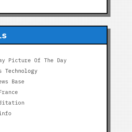
is
my Picture Of The Day
s
Technology
ews Base
France
ditation
info