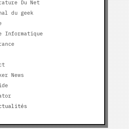
rature Du Net
nal du geek
e
e Informatique
rance
ct
ker News
ide
ator
tualités