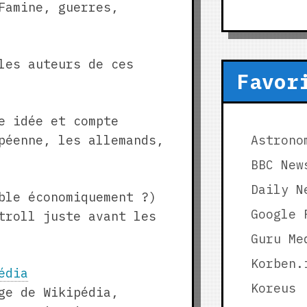
Famine, guerres,
les auteurs de ces
Favor
e idée et compte
péenne, les allemands,
Astrono
BBC New
Daily N
ble économiquement ?)
Google 
troll juste avant les
Guru Me
Korben.
édia
Koreus
ge de Wikipédia,