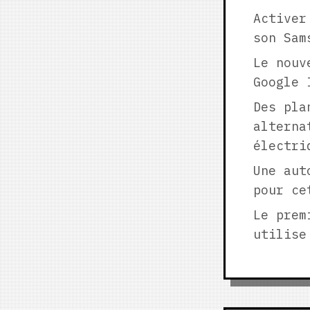
Activer
son Sam
Le nouv
Google 
Des pla
alterna
électri
Une aut
pour ce
Le prem
utilise