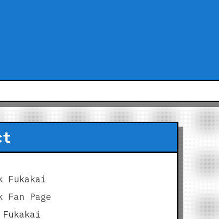
ct
k
Fukakai
k Fan Page
Fukakai