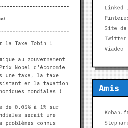
Linked 
Pintere
kai
Site de
Twitter
r la Taxe Tobin !
Viadeo
mique au gouvernement
Prix Nobel d'économie
s une taxe, la taxe
sistant en la taxation
Amis
nomiques mondiales !
e de 0.05% à 1% sur
Koban.f
ndiales serait une
Stephan
s problèmes connus