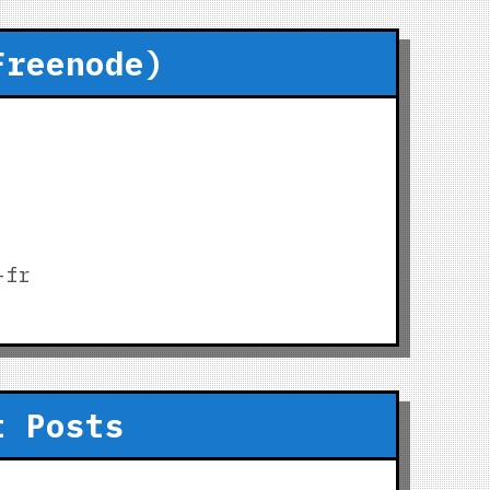
Freenode)
-fr
t Posts