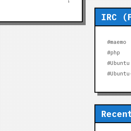
!
IRC (
#maemo
#php
#Ubuntu
#Ubuntu
Recen