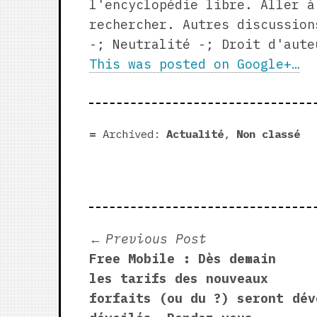
l'encyclopédie libre. Aller à
rechercher. Autres discussion
-; Neutralité -; Droit d'aute
This was posted on Google+…
Archived:
Actualité
,
Non classé
Post
Previous
Previous Post
post:
Free Mobile : Dès demain
navigation
les tarifs des nouveaux
forfaits (ou du ?) seront
dév