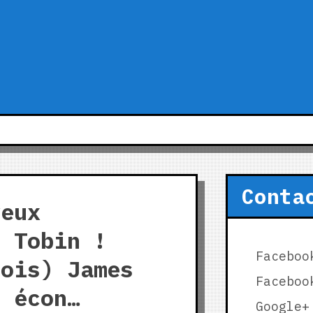
Conta
veux
e Tobin !
Faceboo
Bois) James
Faceboo
r écon…
Google+