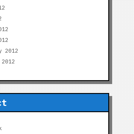
12
2
012
012
y 2012
 2012
ct
k