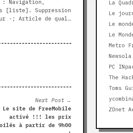
 : Navigation,
La Quad
s [liste]. Suppression
Le jour
ur -; Article de qual…
Le mond
Le Mond
Metro F
Newsola
PC INpa
The Hac
Toms Gu
ycombin
Next
Next Post
post:
Le site de FreeMobile
ZDnet
Ac
activé !!! les prix
oilés à partir de 9h00