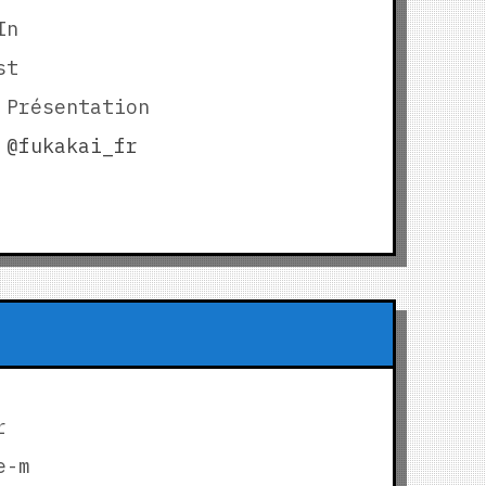
In
st
 Présentation
@fukakai_fr
r
e-m