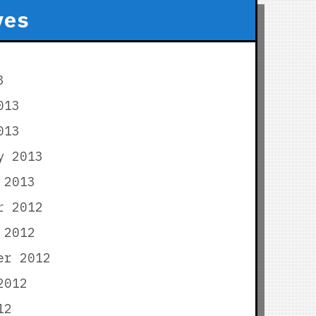
ves
3
013
013
y 2013
 2013
r 2012
 2012
er 2012
2012
12