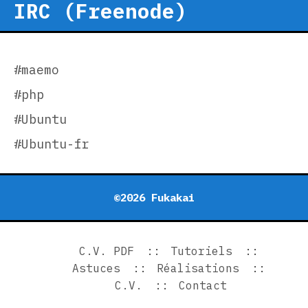
IRC (Freenode)
#maemo
#php
#Ubuntu
#Ubuntu-fr
©2026 Fukakai
C.V. PDF
Tutoriels
Astuces
Réalisations
C.V.
Contact