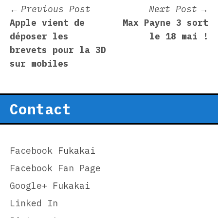
Post
Previous
N
Previous Post
Next Post
post:
p
Apple vient de
Max Payne 3 sort
navigation
déposer les
le 18 mai !
brevets pour la 3D
sur mobiles
Contact
Facebook
Fukakai
Facebook Fan Page
Google+
Fukakai
Linked In