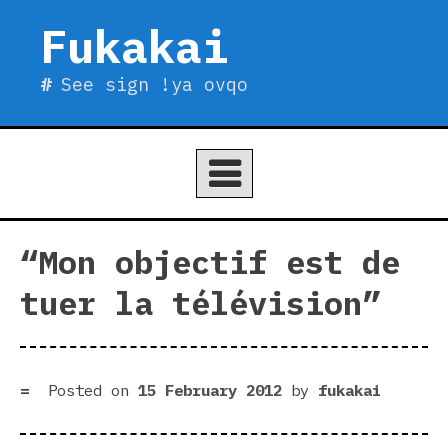
Skip
Fukakai
to
content
See sign !ya ovqo
“Mon objectif est de
tuer la télévision”
Posted on
15 February 2012
by
fukakai