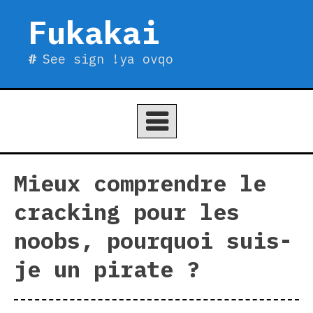
Skip
Fukakai
to
content
See sign !ya ovqo
Mieux comprendre le
cracking pour les
noobs, pourquoi suis-
je un pirate ?