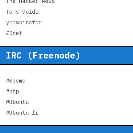
The Hacker News
Toms Guide
ycombinator
ZDnet
IRC (Freenode)
#maemo
#php
#Ubuntu
#Ubuntu-fr