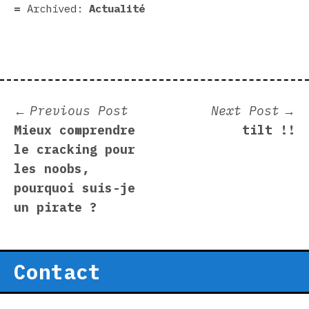
Archived:
Actualité
Post
Previous
N
Previous Post
Next Post
post:
p
Mieux comprendre
tilt !!
navigation
le cracking pour
les noobs,
pourquoi suis-je
un pirate ?
Contact