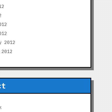
12
2
012
012
y 2012
 2012
ct
k