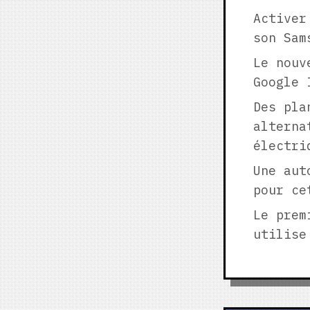
Activer
son Sam
Le nouv
Google 
Des pla
alterna
électri
Une aut
pour ce
Le prem
utilise