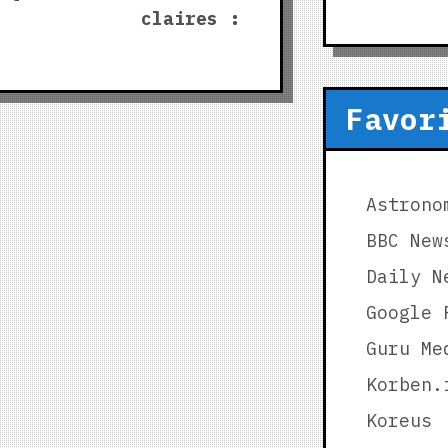
claires :
Favor
Astrono
BBC New
Daily N
Google 
Guru Me
Korben.
Koreus