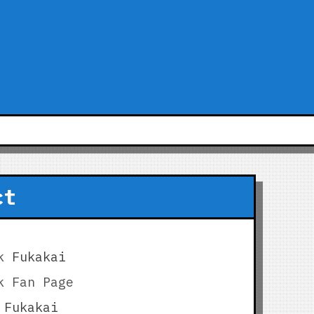
ct
k
Fukakai
k Fan Page
Fukakai