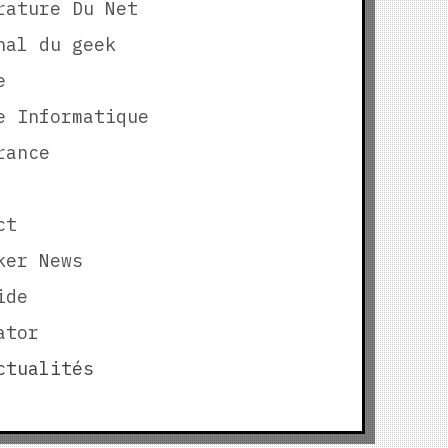
rature Du Net
nal du geek
e
e Informatique
rance
ct
ker News
ide
ator
tualités