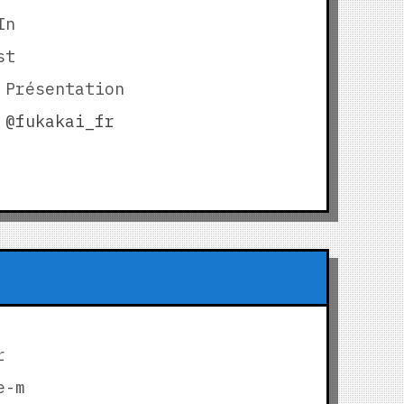
In
st
 Présentation
@fukakai_fr
r
e-m