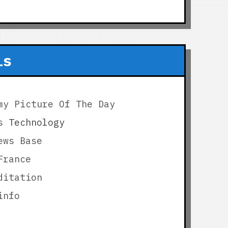
is
my Picture Of The Day
s
Technology
ews Base
France
ditation
info