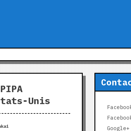
Conta
 PIPA
États-Unis
Faceboo
Faceboo
akai
Google+