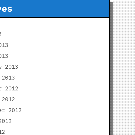
ves
3
013
013
y 2013
 2013
r 2012
 2012
er 2012
2012
12