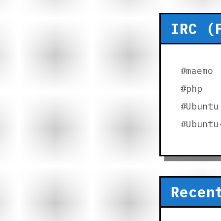
IRC (
#maemo
#php
#Ubuntu
#Ubuntu
Recen