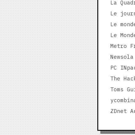
La Quad
Le jour
Le mond
Le Mond
Metro F
Newsola
PC INpa
The Hac
Toms Gu
ycombin
ZDnet
Ac