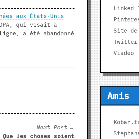
Linked 
nées aux États-Unis
Pintere
OPA, qui visait à
Site de
ligne, a été abandonné
Twitter
Viadeo
Amis
Koban.f
Next
Next Post
Stephan
post:
Que les choses soient