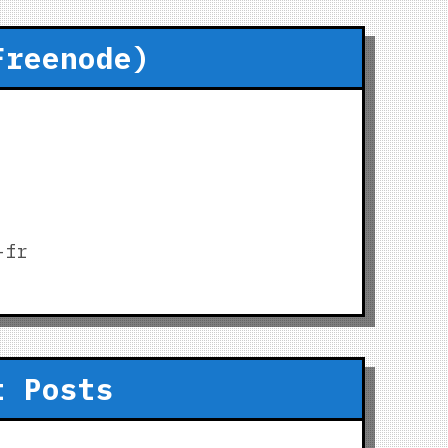
Freenode)
-fr
t Posts