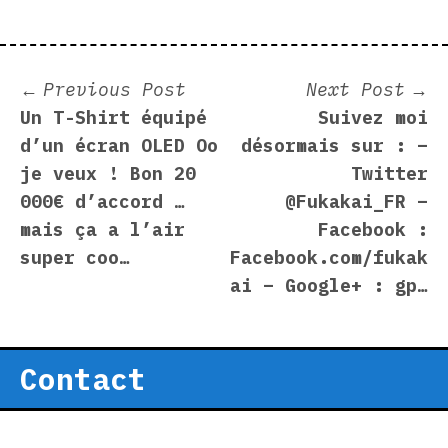
Post
Previous
N
Previous Post
Next Post
post:
p
Un T-Shirt équipé
Suivez moi
navigation
d’un écran OLED Oo
désormais sur : –
je veux ! Bon 20
Twitter
000€ d’accord …
@Fukakai_FR –
mais ça a l’air
Facebook :
super coo…
Facebook.com/fukak
ai – Google+ : gp…
Contact