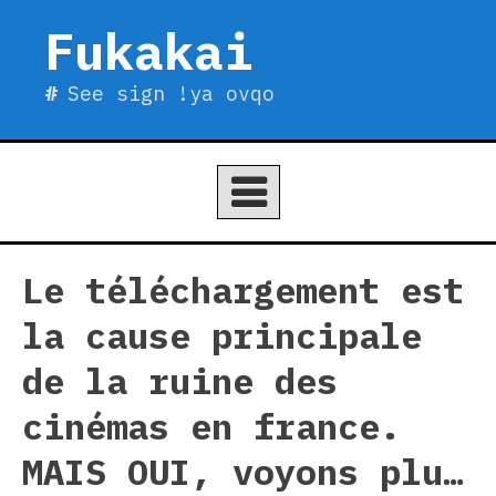
Skip
Fukakai
to
content
See sign !ya ovqo
Le téléchargement est
la cause principale
de la ruine des
cinémas en france.
MAIS OUI, voyons plu…