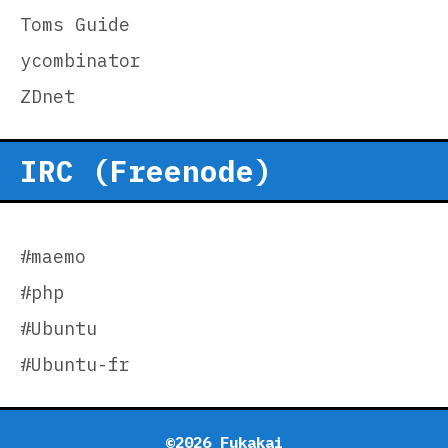
Toms Guide
ycombinator
ZDnet
IRC (Freenode)
#maemo
#php
#Ubuntu
#Ubuntu-fr
©2026 Fukakai