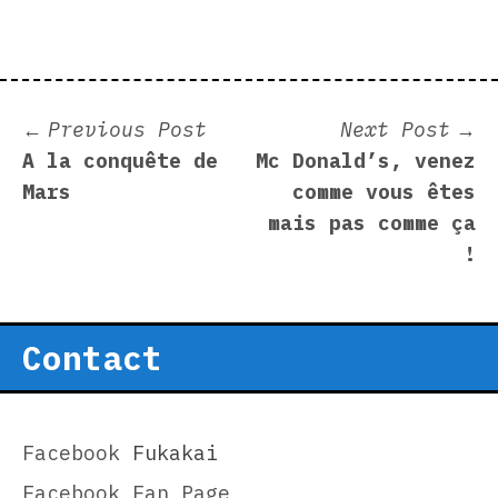
Post
Previous
N
Previous Post
Next Post
post:
p
A la conquête de
Mc Donald’s, venez
navigation
Mars
comme vous êtes
mais pas comme ça
!
Contact
Facebook
Fukakai
Facebook Fan Page