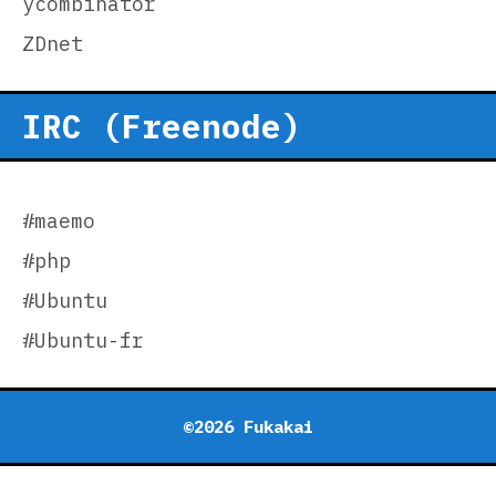
ycombinator
ZDnet
IRC (Freenode)
#maemo
#php
#Ubuntu
#Ubuntu-fr
©2026 Fukakai