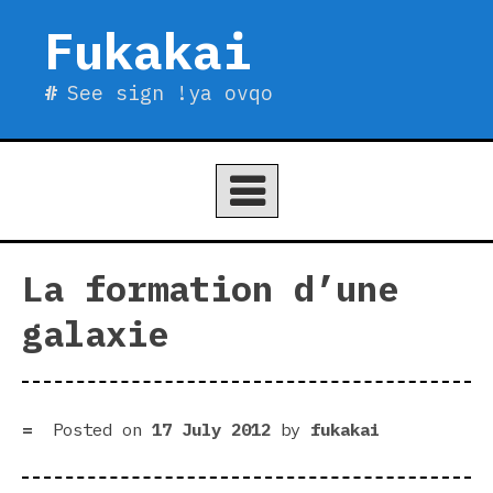
Skip
Fukakai
to
content
See sign !ya ovqo
La formation d’une
galaxie
Posted on
17 July 2012
by
fukakai