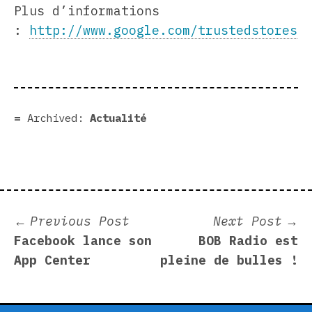
Plus d’informations
:
http://www.google.com/trustedstores
Archived:
Actualité
Post
Previous
N
Previous Post
Next Post
post:
p
Facebook lance son
BOB Radio est
navigation
App Center
pleine de bulles !