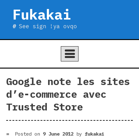
Skip
Fukakai
to
content
See sign !ya ovqo
Google note les sites
d’e-commerce avec
Trusted Store
Posted on
9 June 2012
by
fukakai