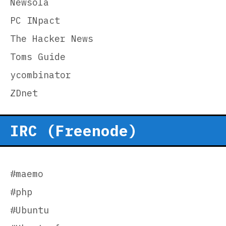
Newsola
PC INpact
The Hacker News
Toms Guide
ycombinator
ZDnet
IRC (Freenode)
#maemo
#php
#Ubuntu