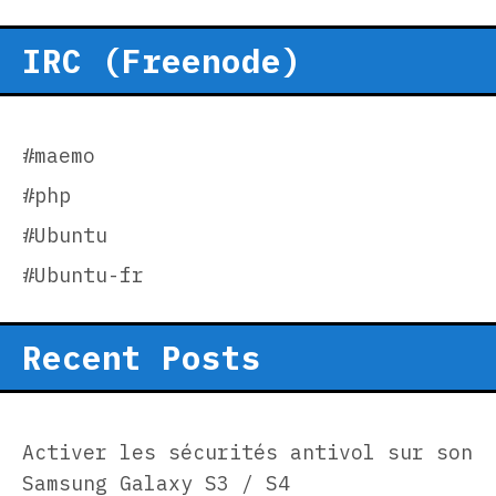
IRC (Freenode)
#maemo
#php
#Ubuntu
#Ubuntu-fr
Recent Posts
Activer les sécurités antivol sur son
Samsung Galaxy S3 / S4