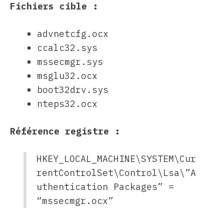
Fichiers cible :
advnetcfg.ocx
ccalc32.sys
mssecmgr.sys
msglu32.ocx
boot32drv.sys
nteps32.ocx
Référence registre :
HKEY_LOCAL_MACHINE\SYSTEM\Cur
rentControlSet\Control\Lsa\”A
uthentication Packages” =
“mssecmgr.ocx”