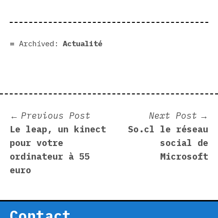
Archived:
Actualité
Post
Previous
N
Previous Post
Next Post
post:
p
Le leap, un kinect
So.cl le réseau
navigation
pour votre
social de
ordinateur à 55
Microsoft
euro
Contact