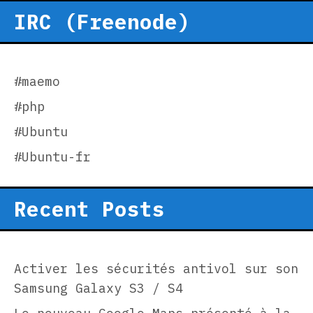
IRC (Freenode)
#maemo
#php
#Ubuntu
#Ubuntu-fr
Recent Posts
Activer les sécurités antivol sur son
Samsung Galaxy S3 / S4