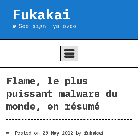
Skip
Fukakai
to
content
See sign !ya ovqo
Flame, le plus
puissant malware du
monde, en résumé
Posted on
29 May 2012
by
fukakai