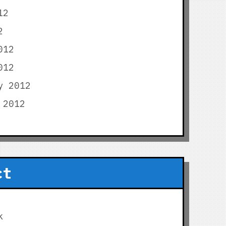
12
2
012
012
y 2012
 2012
ct
k