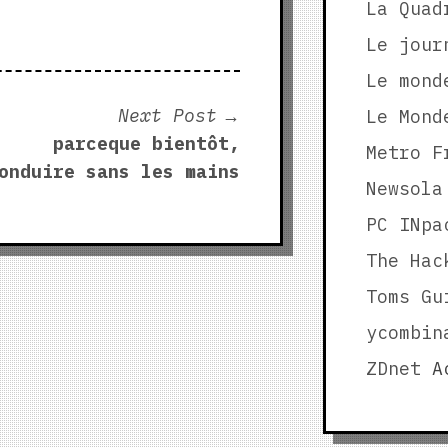
La Quad
Le jour
Le mond
Next
Next Post
Le Mond
post:
parceque bientôt,
Metro F
onduire sans les mains
Newsola
PC INpa
The Hac
Toms Gu
ycombin
ZDnet
Ac