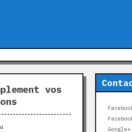
Conta
mplement vos
ions
Faceboo
Faceboo
ai
Google+