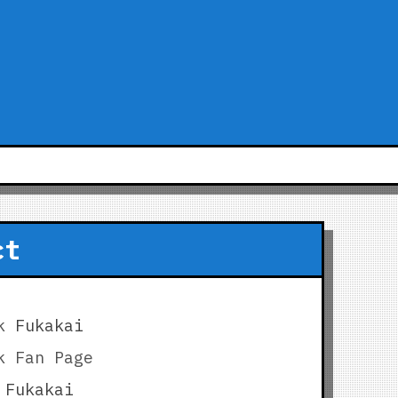
ct
k
Fukakai
k Fan Page
Fukakai