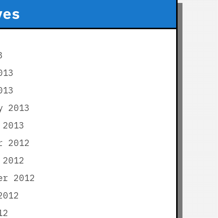
ves
3
013
013
y 2013
 2013
r 2012
 2012
er 2012
2012
12