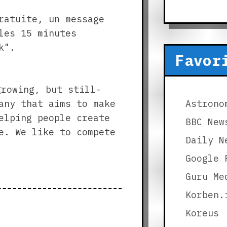
ratuite, un message
les 15 minutes
k".
Favor
growing, but still-
any that aims to make
Astrono
elping people create
BBC New
e. We like to compete
Daily N
Google 
Guru Me
Korben.
Koreus