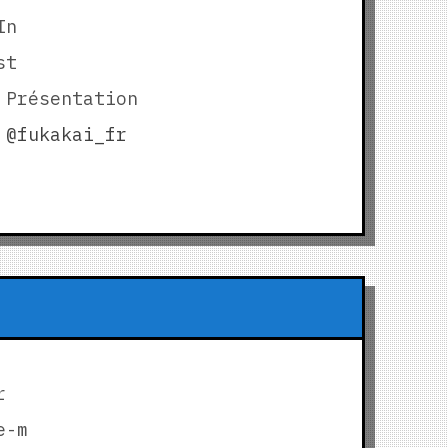
In
st
 Présentation
@fukakai_fr
r
e-m