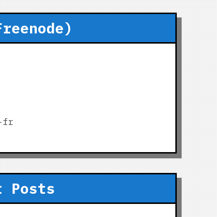
Freenode)
-fr
t Posts