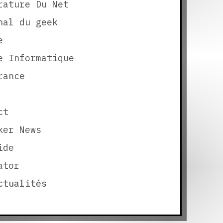
rature Du Net
nal du geek
e
e Informatique
rance
ct
ker News
ide
ator
tualités