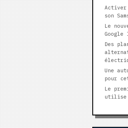
Activer
son Sam
Le nouv
Google 
Des pla
alterna
électri
Une aut
pour ce
Le prem
utilise