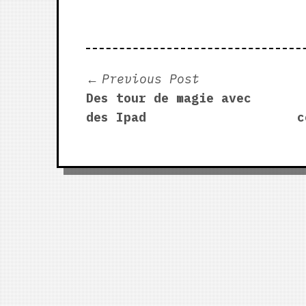
Post
Previous
Previous Post
post:
Des tour de magie avec
navigation
des Ipad
c