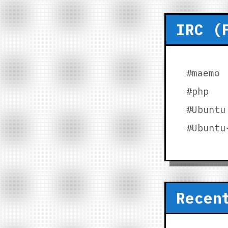
IRC (
#maemo
#php
#Ubuntu
#Ubuntu
Recen