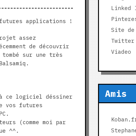
Linked 
Pintere
futures applications !
Site de
rojet assez
Twitter
écemment de découvrir
Viadeo
 tombé sur une très
Balsamiq.
Amis
à ce logiciel déssiner
e vos futures
PC.
Koban.f
teurs (comme moi par
Stephan
ue ^^.