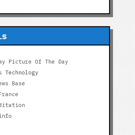
is
my Picture Of The Day
s
Technology
ews Base
France
ditation
info