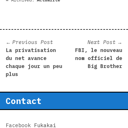
Post
Previous
N
Previous Post
Next Post
post:
p
La privatisation
FBI, le nouveau
navigation
du net avance
nom officiel de
chaque jour un peu
Big Brother
plus
Contact
Facebook
Fukakai