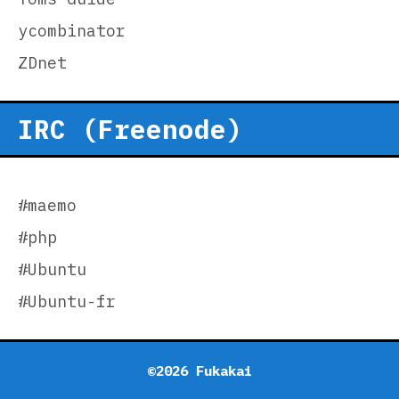
ycombinator
ZDnet
IRC (Freenode)
#maemo
#php
#Ubuntu
#Ubuntu-fr
©2026 Fukakai