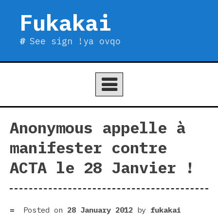
Skip
Fukakai
to
content
See sign !ya ovqo
Anonymous appelle à
manifester contre
ACTA le 28 Janvier !
Posted on
28 January 2012
by
fukakai